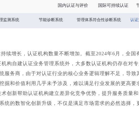
国内认证与评价
国际可持续认证
理监测系统
节能诊断系统
管理体系符合性诊断系统
认证
野生认证
Travelife可持续旅游认证
UEBT认证
P
持续增长，认证机构数量不断增加。截至
2024
年
6
月，全国
证机构自建认证业务管理系统外，大多数认证机构仍存在对专
统服务商，由于对认证行业的核心业务逻辑理解不足，导致
挖掘和价值利用几乎未予涉及，难以满足行业发展的更高要
技术创新帮助认证机构建立差异化竞争优势，提升服务质量和
系统的数智化创新升级，不仅是满足市场需求的必然选择，